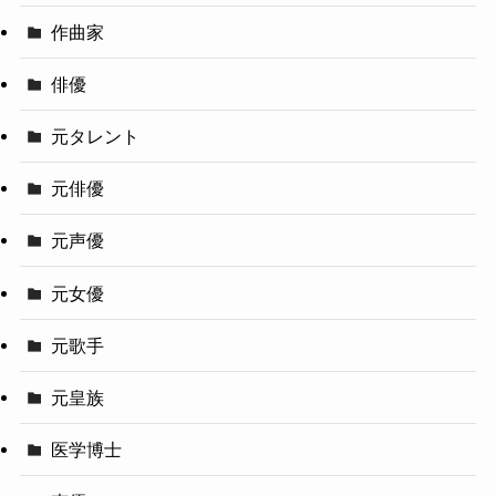
作曲家
俳優
元タレント
元俳優
元声優
元女優
元歌手
元皇族
医学博士