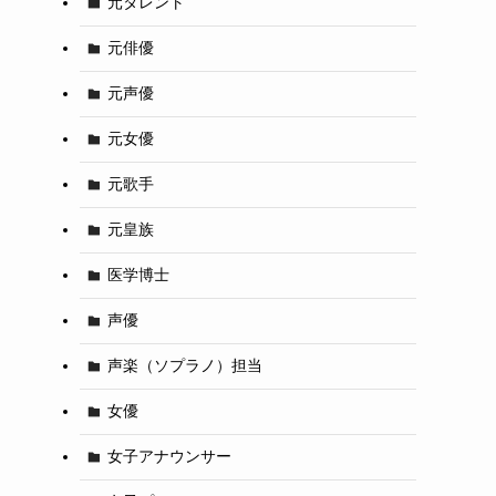
元タレント
元俳優
元声優
元女優
元歌手
元皇族
医学博士
声優
声楽（ソプラノ）担当
女優
女子アナウンサー