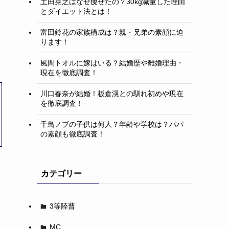
土田晃之はなぜ痩せたの？30kg減量した理由
とダイエット法とは！
富田鈴花の家族構成は？親・兄弟の素顔に迫
ります！
風間トオルに嫁はいる？結婚歴や離婚理由・
現在を徹底調査！
川口春奈が結婚！板倉滉との馴れ初めや現在
を徹底調査！
千鳥ノブの子供は何人？年齢や学校は？パパ
の素顔も徹底調査！
カテゴリー
3等陸曹
MC