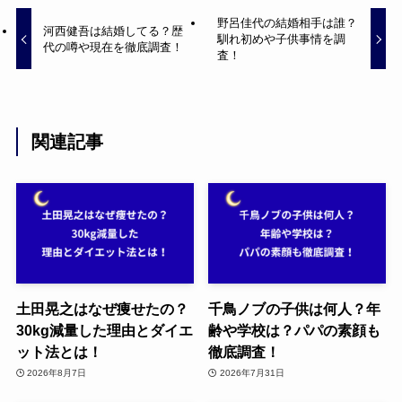
野呂佳代の結婚相手は誰？
河西健吾は結婚してる？歴
馴れ初めや子供事情を調
代の噂や現在を徹底調査！
査！
関連記事
土田晃之はなぜ痩せたの？
千鳥ノブの子供は何人？年
30kg減量した理由とダイエ
齢や学校は？パパの素顔も
ット法とは！
徹底調査！
2026年8月7日
2026年7月31日