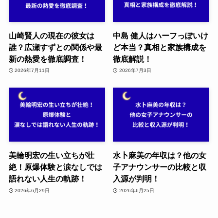
山崎賢人の現在の彼女は
中島 健人はハーフっぽいけ
誰？広瀬すずとの関係や最
ど本当？真相と家族構成を
新の熱愛を徹底調査！
徹底解説！
2026年7月11日
2026年7月3日
美輪明宏の生い立ちが壮
水卜麻美の年収は？他の女
絶！原爆体験と涙なしでは
子アナウンサーの比較と収
語れない人生の軌跡！
入源が判明！
2026年6月29日
2026年6月25日