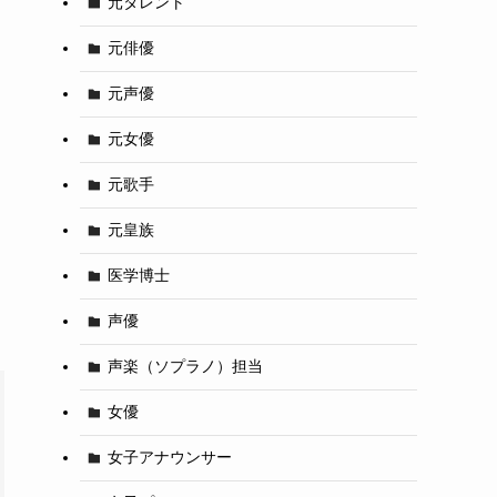
元タレント
元俳優
元声優
元女優
元歌手
元皇族
医学博士
声優
声楽（ソプラノ）担当
女優
女子アナウンサー