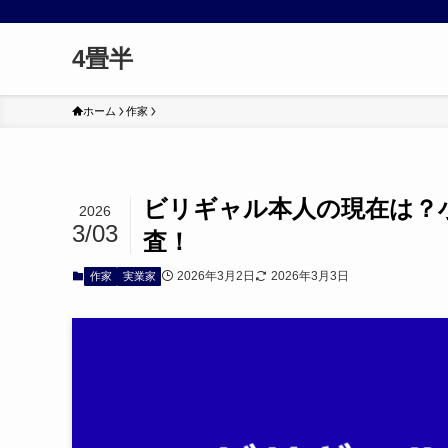
4畳半
ホーム
作家
ビリギャル本人の現在は？
2026
3/03
査！
2026年3月2日
2026年3月3日
作家
実業家