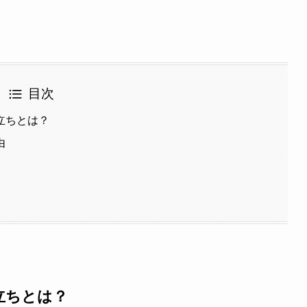
目次
立ちとは？
由
立ちとは？