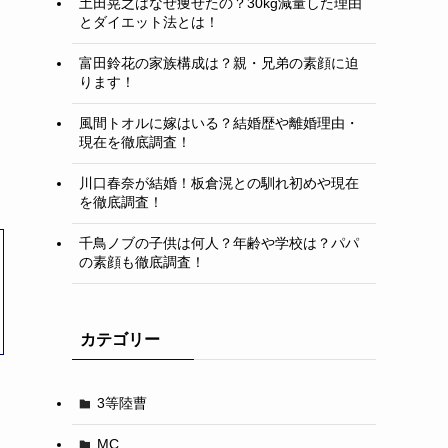
土田晃之はなぜ痩せたの？30kg減量した理由
とダイエット法とは！
富田鈴花の家族構成は？親・兄弟の素顔に迫
ります！
風間トオルに嫁はいる？結婚歴や離婚理由・
現在を徹底調査！
川口春奈が結婚！板倉滉との馴れ初めや現在
を徹底調査！
千鳥ノブの子供は何人？年齢や学校は？パパ
の素顔も徹底調査！
カテゴリー
3等陸曹
MC