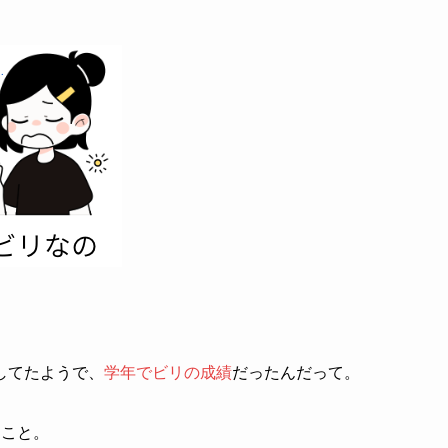
してたようで、
学年でビリの成績
だったんだって。
たこと。